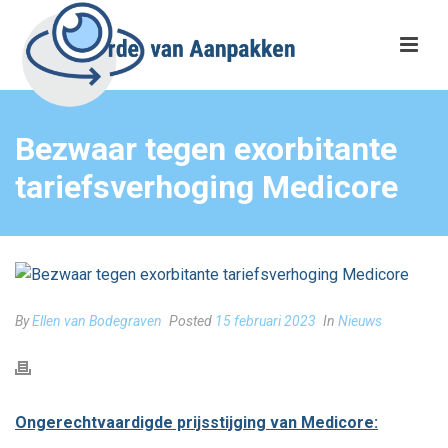
Bezwaar tegen exorbitante
tariefsverhoging Medicore
By
Ellen van Bodegraven
Posted
15 februari 2023
In
Nieuws
Ongerechtvaardigde prijsstijging van Medicore: